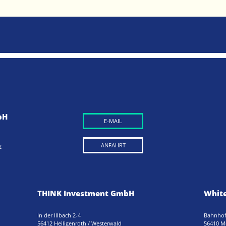
bH
E-MAIL
ANFAHRT
2
THINK Investment GmbH
White
In der Illbach 2-4
Bahnhof
56412 Heiligenroth / Westerwald
56410 M