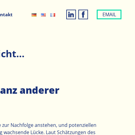
EMAIL
ntakt
icht…
ganz anderer
zur Nachfolge anstehen, und potenziellen
tig wachsende Lücke. Laut Schätzungen des