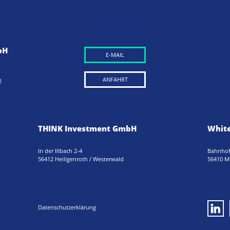
bH
E-MAIL
ANFAHRT
2
THINK Investment GmbH
White
In der Illbach 2-4
Bahnhof
56412 Heiligenroth / Westerwald
56410 M
Datenschutzerklärung